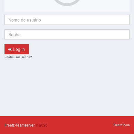
Nome
de
usuário:
Senha:
Log in
Perdeu sua senha?
Freetz-Teamserver
© 2026
FreetzTeam