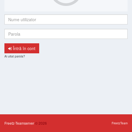
Nume
utilizator:
Parola:
Întră în cont
Ai uitat parola?
Freetz-Teamserver
© 2026
FreetzTeam